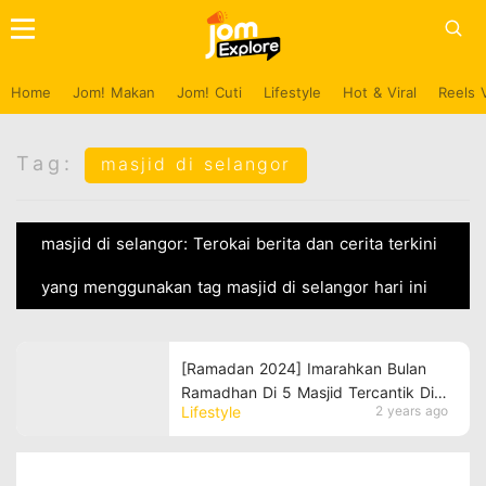
Home
Jom! Makan
Jom! Cuti
Lifestyle
Hot & Viral
Reels 
Tag:
masjid di selangor
masjid di selangor: Terokai berita dan cerita terkini
yang menggunakan tag masjid di selangor hari ini
[Ramadan 2024] Imarahkan Bulan
Ramadhan Di 5 Masjid Tercantik Di
Lifestyle
2 years ago
Negeri Selangor