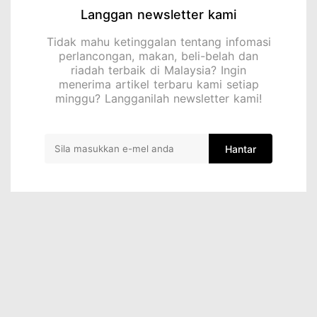
Langgan newsletter kami
Tidak mahu ketinggalan tentang infomasi
perlancongan, makan, beli-belah dan
riadah terbaik di Malaysia? Ingin
menerima artikel terbaru kami setiap
minggu? Langganilah newsletter kami!
Hantar