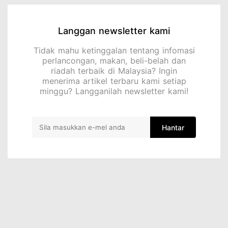
Langgan newsletter kami
Tidak mahu ketinggalan tentang infomasi
perlancongan, makan, beli-belah dan
riadah terbaik di Malaysia? Ingin
menerima artikel terbaru kami setiap
minggu? Langganilah newsletter kami!
Hantar