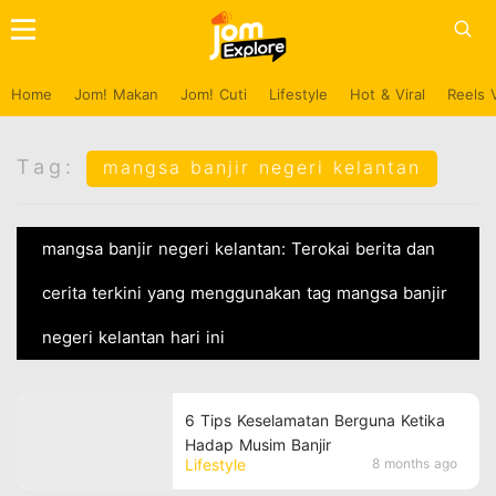
Home
Jom! Makan
Jom! Cuti
Lifestyle
Hot & Viral
Reels 
Tag:
mangsa banjir negeri kelantan
mangsa banjir negeri kelantan: Terokai berita dan
cerita terkini yang menggunakan tag mangsa banjir
negeri kelantan hari ini
6 Tips Keselamatan Berguna Ketika
Hadap Musim Banjir
Lifestyle
8 months ago