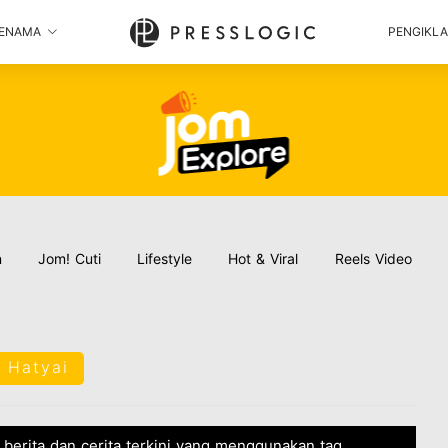
ENAMA
PENGIKL
n
Jom! Cuti
Lifestyle
Hot & Viral
Reels Video
 Hatyai
 berita dan cerita terkini yang menggunakan tag