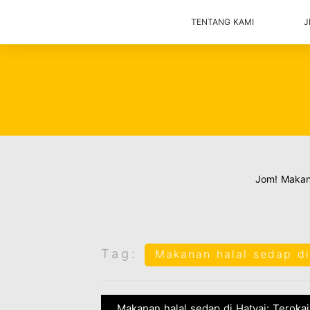
TENTANG KAMI
J
Jom! Maka
Tag:
Makanan halal sedap di
Makanan halal sedap di Hatyai: Terokai