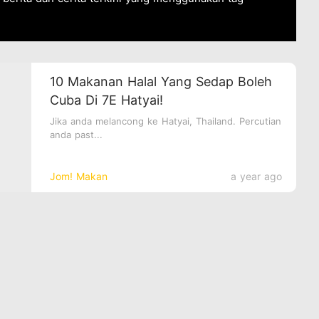
10 Makanan Halal Yang Sedap Boleh
Cuba Di 7E Hatyai!
Jika anda melancong ke Hatyai, Thailand. Percutian
anda past...
Jom! Makan
a year ago