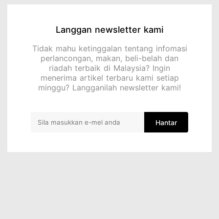
Langgan newsletter kami
Tidak mahu ketinggalan tentang infomasi
perlancongan, makan, beli-belah dan
riadah terbaik di Malaysia? Ingin
menerima artikel terbaru kami setiap
minggu? Langganilah newsletter kami!
Hantar