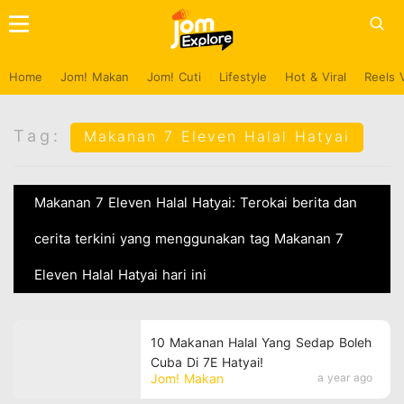
Home
Jom! Makan
Jom! Cuti
Lifestyle
Hot & Viral
Reels 
Tag:
Makanan 7 Eleven Halal Hatyai
Makanan 7 Eleven Halal Hatyai: Terokai berita dan
cerita terkini yang menggunakan tag Makanan 7
Eleven Halal Hatyai hari ini
10 Makanan Halal Yang Sedap Boleh
Cuba Di 7E Hatyai!
Jom! Makan
a year ago