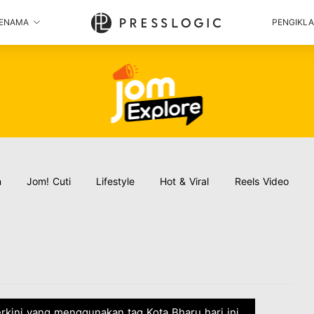
ENAMA
PENGIKL
n
Jom! Cuti
Lifestyle
Hot & Viral
Reels Video
terkini yang menggunakan tag Kota Bharu hari ini