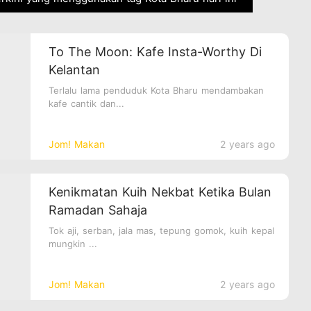
To The Moon: Kafe Insta-Worthy Di
Kelantan
Terlalu lama penduduk Kota Bharu mendambakan
kafe cantik dan...
Jom! Makan
2 years ago
Kenikmatan Kuih Nekbat Ketika Bulan
Ramadan Sahaja
Tok aji, serban, jala mas, tepung gomok, kuih kepal
mungkin ...
Jom! Makan
2 years ago