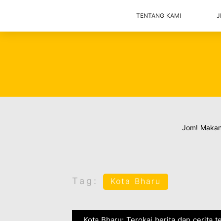
TENTANG KAMI
J
Jom! Maka
Tag:
Kota Bharu
Kota Bharu: Terokai berita dan cerita 