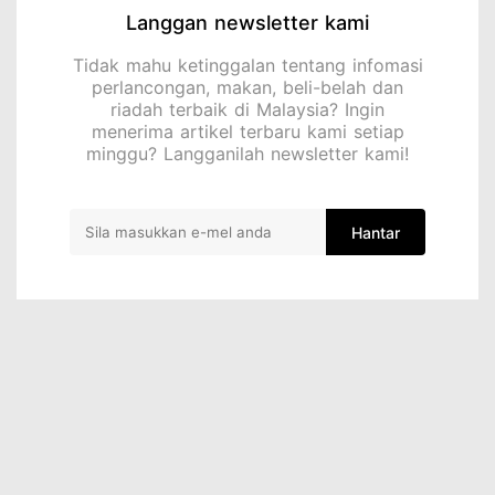
Langgan newsletter kami
Tidak mahu ketinggalan tentang infomasi
perlancongan, makan, beli-belah dan
riadah terbaik di Malaysia? Ingin
menerima artikel terbaru kami setiap
minggu? Langganilah newsletter kami!
Hantar