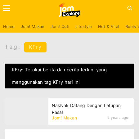
Home
Jom! Makan
Jom! Cuti
Lifestyle
Hot & Viral
Reels 
Tag:
KFry
KFry: Terokai berita dan cerita terkini yang
menggunakan tag KFry hari ini
NakNak Datang Dengan Letupan
Rasa!
Jom! Makan
2 years ago