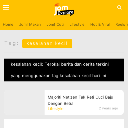
Home
Jom! Makan
Jom! Cuti
Lifestyle
Hot & Viral
Reels 
Tag:
kesalahan kecil
kesalahan kecil: Terokai berita dan cerita terkini
yang menggunakan tag kesalahan kecil hari ini
Majoriti Netizen Tak Reti Cuci Baju
Dengan Betul
Lifestyle
2 years ago