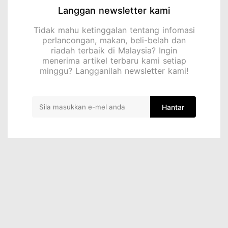
Langgan newsletter kami
Tidak mahu ketinggalan tentang infomasi
perlancongan, makan, beli-belah dan
riadah terbaik di Malaysia? Ingin
menerima artikel terbaru kami setiap
minggu? Langganilah newsletter kami!
Hantar