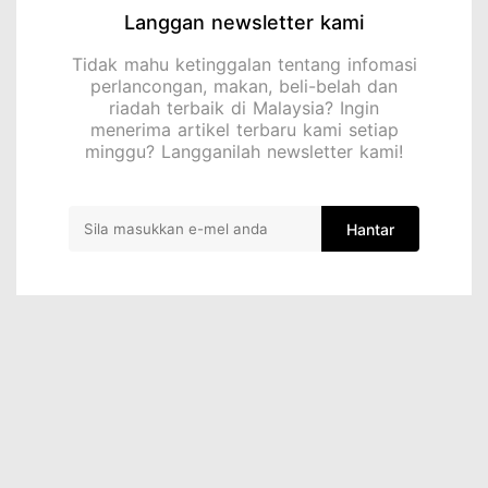
Langgan newsletter kami
Tidak mahu ketinggalan tentang infomasi
perlancongan, makan, beli-belah dan
riadah terbaik di Malaysia? Ingin
menerima artikel terbaru kami setiap
minggu? Langganilah newsletter kami!
Hantar