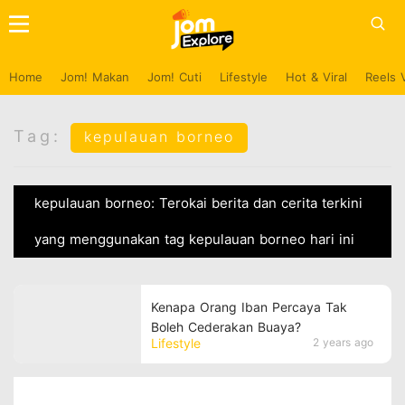
Home
Jom! Makan
Jom! Cuti
Lifestyle
Hot & Viral
Reels 
Tag:
kepulauan borneo
kepulauan borneo: Terokai berita dan cerita terkini
yang menggunakan tag kepulauan borneo hari ini
Kenapa Orang Iban Percaya Tak
Boleh Cederakan Buaya?
Lifestyle
2 years ago