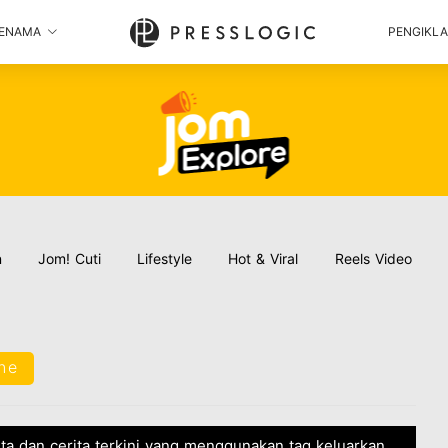
ENAMA
PENGIKL
n
Jom! Cuti
Lifestyle
Hot & Viral
Reels Video
ne
ita dan cerita terkini yang menggunakan tag keluarkan