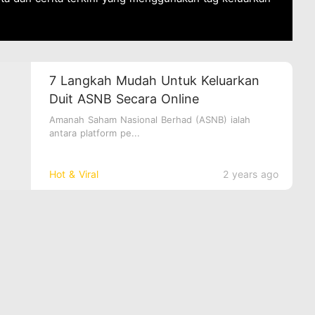
7 Langkah Mudah Untuk Keluarkan
Duit ASNB Secara Online
Amanah Saham Nasional Berhad (ASNB) ialah
antara platform pe...
Hot & Viral
2 years ago