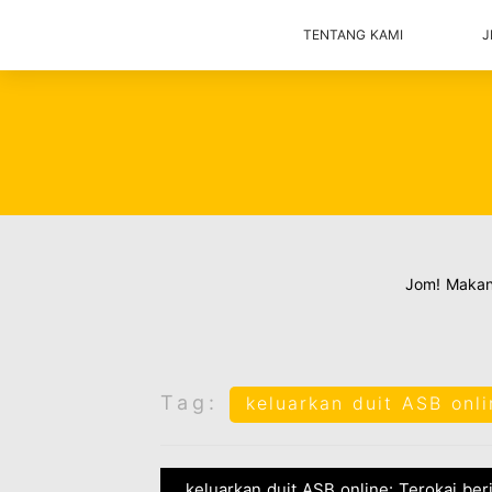
TENTANG KAMI
J
Jom! Maka
Tag:
keluarkan duit ASB onli
keluarkan duit ASB online: Terokai ber