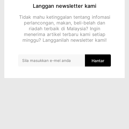
Langgan newsletter kami
Tidak mahu ketinggalan tentang infomasi
perlancongan, makan, beli-belah dan
riadah terbaik di Malaysia? Ingin
menerima artikel terbaru kami setiap
minggu? Langganilah newsletter kami!
Hantar