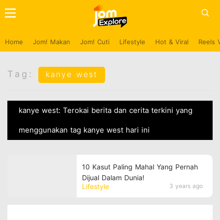
Home
Jom! Makan
Jom! Cuti
Lifestyle
Hot & Viral
Reels 
Tag:
kanye west
kanye west: Terokai berita dan cerita terkini yang
menggunakan tag kanye west hari ini
10 Kasut Paling Mahal Yang Pernah
Dijual Dalam Dunia!
Lifestyle
3 years ago