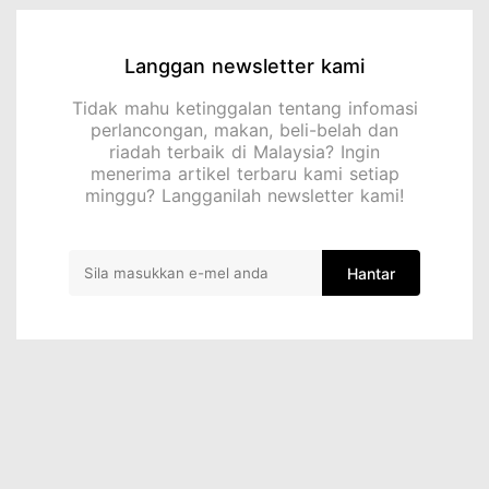
Langgan newsletter kami
Tidak mahu ketinggalan tentang infomasi
perlancongan, makan, beli-belah dan
riadah terbaik di Malaysia? Ingin
menerima artikel terbaru kami setiap
minggu? Langganilah newsletter kami!
Hantar