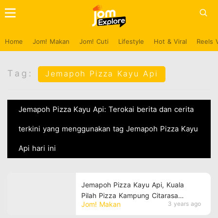
Home
Jom! Makan
Jom! Cuti
Lifestyle
Hot & Viral
Reels 
Tag:
Jemapoh Pizza Kayu Api
Jemapoh Pizza Kayu Api: Terokai berita dan cerita
terkini yang menggunakan tag Jemapoh Pizza Kayu
Api hari ini
Jemapoh Pizza Kayu Api, Kuala
Pilah Pizza Kampung Citarasa
Jom! Makan
3 years ago
'International'