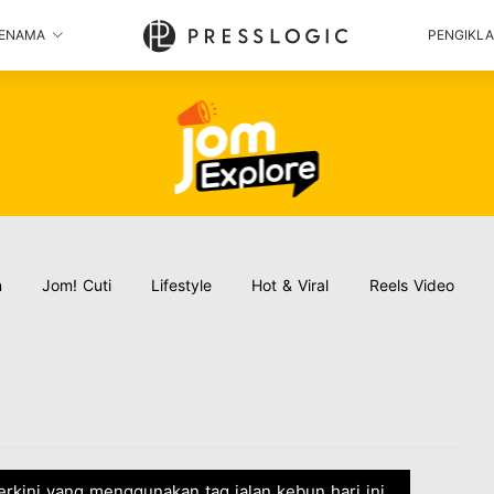
ENAMA
PENGIKL
n
Jom! Cuti
Lifestyle
Hot & Viral
Reels Video
terkini yang menggunakan tag jalan kebun hari ini