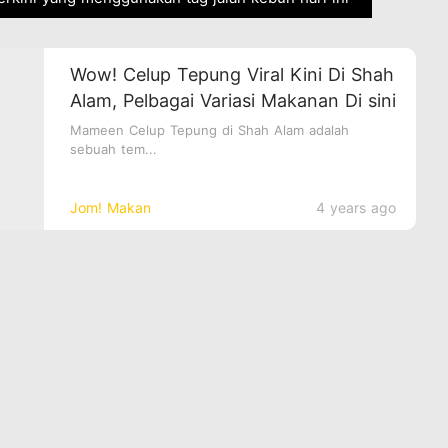
Wow! Celup Tepung Viral Kini Di Shah
Alam, Pelbagai Variasi Makanan Di sini
Mameen Celup Tepung di Shah Alam adalah
sebuah tem...
Jom! Makan
4 years ago