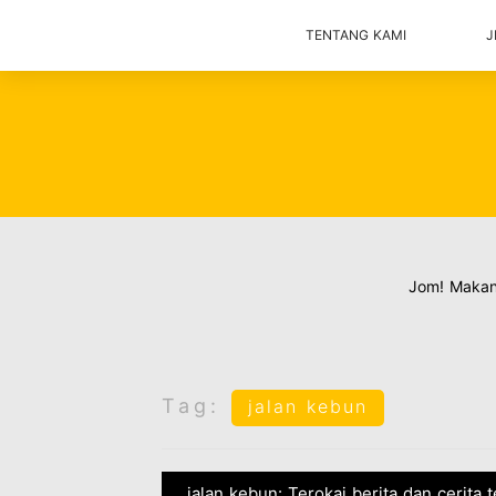
TENTANG KAMI
J
Jom! Maka
Tag:
jalan kebun
jalan kebun: Terokai berita dan cerita 