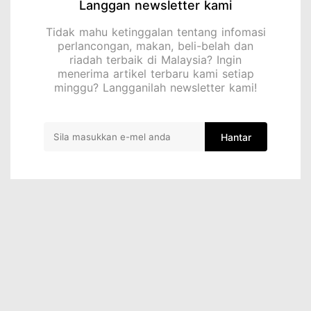
Langgan newsletter kami
Tidak mahu ketinggalan tentang infomasi
perlancongan, makan, beli-belah dan
riadah terbaik di Malaysia? Ingin
menerima artikel terbaru kami setiap
minggu? Langganilah newsletter kami!
Hantar