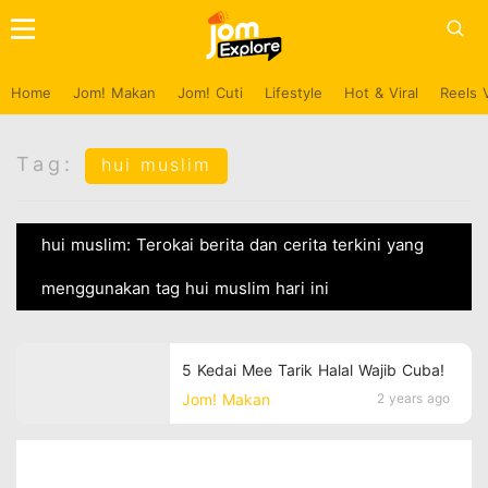
Home
Jom! Makan
Jom! Cuti
Lifestyle
Hot & Viral
Reels 
Tag:
hui muslim
hui muslim: Terokai berita dan cerita terkini yang
menggunakan tag hui muslim hari ini
5 Kedai Mee Tarik Halal Wajib Cuba!
Jom! Makan
2 years ago