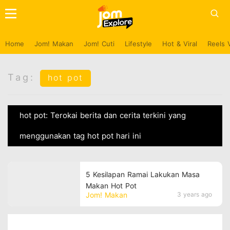
Home
Jom! Makan
Jom! Cuti
Lifestyle
Hot & Viral
Reels 
Tag:
hot pot
hot pot: Terokai berita dan cerita terkini yang
menggunakan tag hot pot hari ini
5 Kesilapan Ramai Lakukan Masa
Makan Hot Pot
Jom! Makan
3 years ago