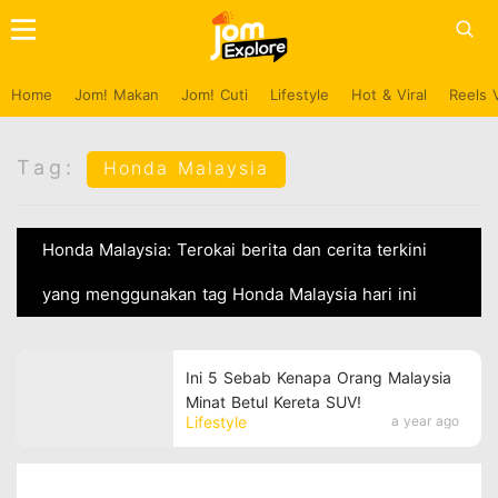
Home
Jom! Makan
Jom! Cuti
Lifestyle
Hot & Viral
Reels 
Tag:
Honda Malaysia
Honda Malaysia: Terokai berita dan cerita terkini
yang menggunakan tag Honda Malaysia hari ini
Ini 5 Sebab Kenapa Orang Malaysia
Minat Betul Kereta SUV!
Lifestyle
a year ago