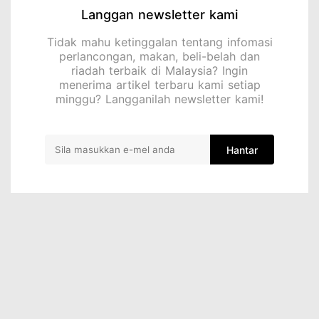
Langgan newsletter kami
Tidak mahu ketinggalan tentang infomasi
perlancongan, makan, beli-belah dan
riadah terbaik di Malaysia? Ingin
menerima artikel terbaru kami setiap
minggu? Langganilah newsletter kami!
Hantar