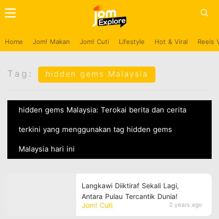
Home
Jom! Makan
Jom! Cuti
Lifestyle
Hot & Viral
Reels 
Tag:
hidden gems Malaysia
hidden gems Malaysia: Terokai berita dan cerita
terkini yang menggunakan tag hidden gems
Malaysia hari ini
Langkawi Diiktiraf Sekali Lagi,
Antara Pulau Tercantik Dunia!
Jom! Cuti
2 years ago