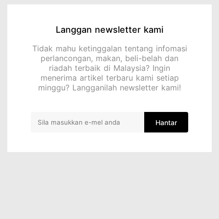
Langgan newsletter kami
Tidak mahu ketinggalan tentang infomasi
perlancongan, makan, beli-belah dan
riadah terbaik di Malaysia? Ingin
menerima artikel terbaru kami setiap
minggu? Langganilah newsletter kami!
Hantar