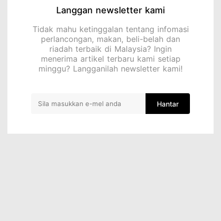
Langgan newsletter kami
Tidak mahu ketinggalan tentang infomasi
perlancongan, makan, beli-belah dan
riadah terbaik di Malaysia? Ingin
menerima artikel terbaru kami setiap
minggu? Langganilah newsletter kami!
Hantar