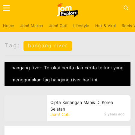
Home
Jom! Makan
Jom! Cuti
Lifestyle
Hot & Viral
Reels 
Tag:
hangang river
hangang river: Terokai berita dan cerita terkini yang
menggunakan tag hangang river hari ini
Cipta Kenangan Manis Di Korea
Selatan
Jom! Cuti
2 years ago