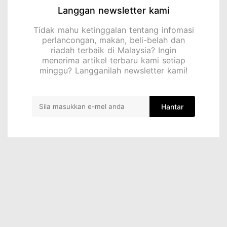
Langgan newsletter kami
Tidak mahu ketinggalan tentang infomasi
perlancongan, makan, beli-belah dan
riadah terbaik di Malaysia? Ingin
menerima artikel terbaru kami setiap
minggu? Langganilah newsletter kami!
Hantar