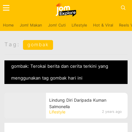
Home
Jom! Makan
Jom! Cuti
Lifestyle
Hot & Viral
Reels 
Tag:
gombak
gombak: Terokai berita dan cerita terkini yang
menggunakan tag gombak hari ini
Lindung Diri Daripada Kuman
Salmonella
Lifestyle
2 years ago