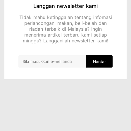
Langgan newsletter kami
Tidak mahu ketinggalan tentang infomasi
perlancongan, makan, beli-belah dan
riadah terbaik di Malaysia? Ingin
menerima artikel terbaru kami setiap
minggu? Langganilah newsletter kami!
Hantar