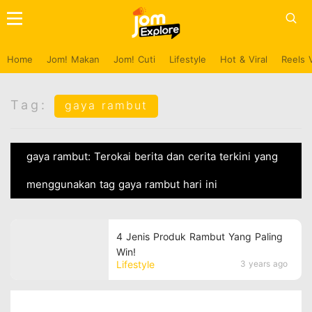
Home
Jom! Makan
Jom! Cuti
Lifestyle
Hot & Viral
Reels 
Tag:
gaya rambut
gaya rambut: Terokai berita dan cerita terkini yang
menggunakan tag gaya rambut hari ini
4 Jenis Produk Rambut Yang Paling
Win!
Lifestyle
3 years ago