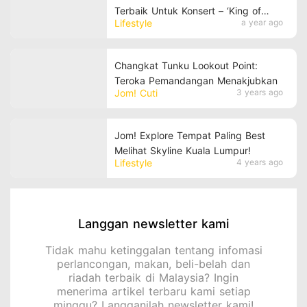
Terbaik Untuk Konsert – ‘King of
Lifestyle
a year ago
Telephoto’!
Changkat Tunku Lookout Point:
Teroka Pemandangan Menakjubkan
Jom! Cuti
3 years ago
Jom! Explore Tempat Paling Best
Melihat Skyline Kuala Lumpur!
Lifestyle
4 years ago
Langgan newsletter kami
Tidak mahu ketinggalan tentang infomasi
perlancongan, makan, beli-belah dan
riadah terbaik di Malaysia? Ingin
menerima artikel terbaru kami setiap
minggu? Langganilah newsletter kami!