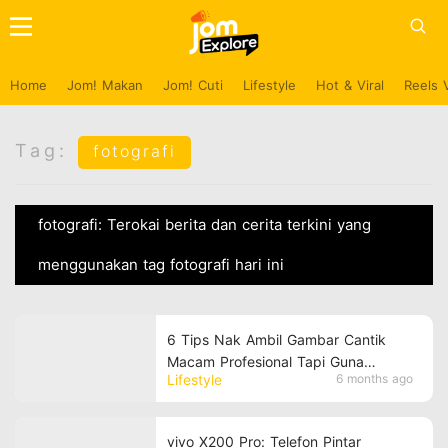
Home
Jom! Makan
Jom! Cuti
Lifestyle
Hot & Viral
Reels 
Tag:
fotografi
fotografi: Terokai berita dan cerita terkini yang
menggunakan tag fotografi hari ini
6 Tips Nak Ambil Gambar Cantik
Macam Profesional Tapi Guna
Lifestyle
6 months ago
Smartphone
vivo X200 Pro: Telefon Pintar