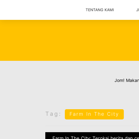
TENTANG KAMI
J
Jom! Maka
Tag:
Farm In The City
Farm In The City: Terokai berita dan c