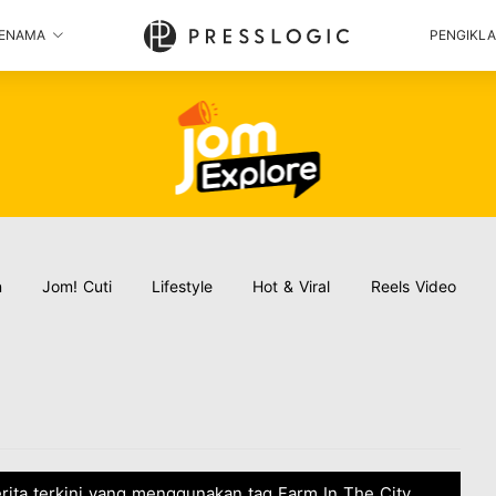
ENAMA
PENGIKL
n
Jom! Cuti
Lifestyle
Hot & Viral
Reels Video
erita terkini yang menggunakan tag Farm In The City