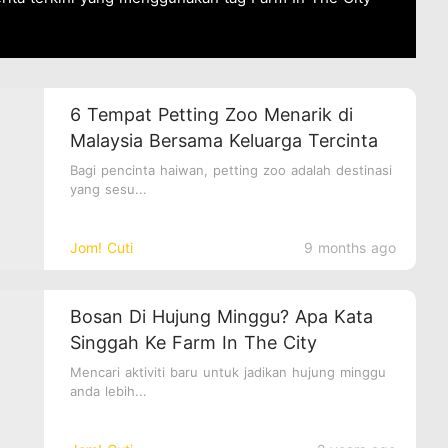
6 Tempat Petting Zoo Menarik di
Malaysia Bersama Keluarga Tercinta
Bagi pencinta haiwan, petting zoo adalah destinasi
yang sesu...
Jom! Cuti
9 months ago
Bosan Di Hujung Minggu? Apa Kata
Singgah Ke Farm In The City
Mencari aktiviti baru untuk jadikan hujung minggu
anda lebih...