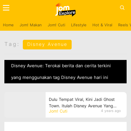
Home
Jom! Makan
Jom! Cuti
Lifestyle
Hot & Viral
Reels 
Tag:
Disney Avenue
Disney Avenue: Terokai berita dan cerita terkini
yang menggunakan tag Disney Avenue hari ini
Dulu Tempat Viral, Kini Jadi Ghost
Town. Itulah Disney Avenue Yang
Jom! Cuti
4 years ago
Terletak Di Kampar