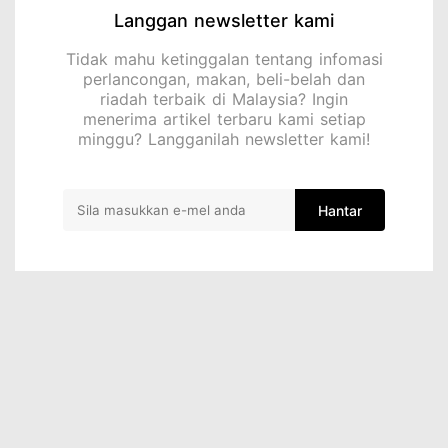
Langgan newsletter kami
Tidak mahu ketinggalan tentang infomasi
perlancongan, makan, beli-belah dan
riadah terbaik di Malaysia? Ingin
menerima artikel terbaru kami setiap
minggu? Langganilah newsletter kami!
Hantar