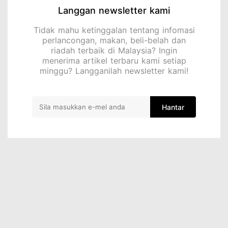
Langgan newsletter kami
Tidak mahu ketinggalan tentang infomasi
perlancongan, makan, beli-belah dan
riadah terbaik di Malaysia? Ingin
menerima artikel terbaru kami setiap
minggu? Langganilah newsletter kami!
Hantar