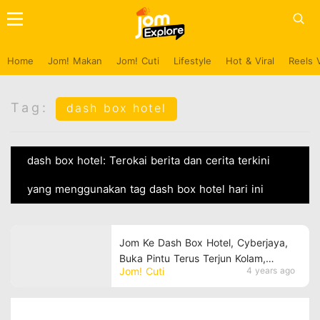
Home
Jom! Makan
Jom! Cuti
Lifestyle
Hot & Viral
Reels 
Tag:
dash box hotel
dash box hotel: Terokai berita dan cerita terkini
yang menggunakan tag dash box hotel hari ini
Jom Ke Dash Box Hotel, Cyberjaya,
Buka Pintu Terus Terjun Kolam,
Jom! Cuti
4 years ago
Bestnya!