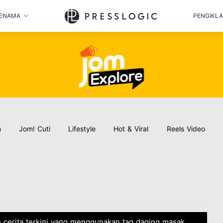
ENAMA
PENGIKL
n
Jom! Cuti
Lifestyle
Hot & Viral
Reels Video
n cerita terkini yang menggunakan tag daging masak