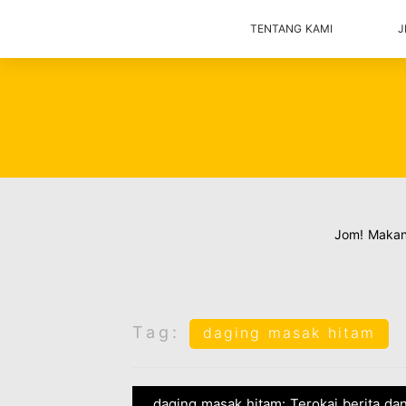
TENTANG KAMI
J
Jom! Maka
Tag:
daging masak hitam
daging masak hitam: Terokai berita da