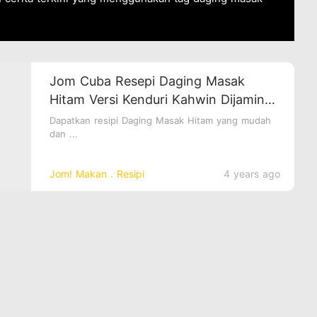
Jom Cuba Resepi Daging Masak
Hitam Versi Kenduri Kahwin Dijamin
menjadi
Dapatkan resipi Daging Masak Hitam yang mudah
dan ...
Jom! Makan．Resipi
4 years ago