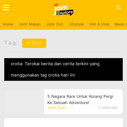
Home
Jom! Makan
Jom! Cuti
Lifestyle
Hot & Viral
Reels 
Tag:
crotia
crotia: Terokai berita dan cerita terkini yang
menggunakan tag crotia hari ini
5 Negara Rare Untuk Korang Pergi
Ke Sebuah Adventure!
Jom! Cuti
3 years ago