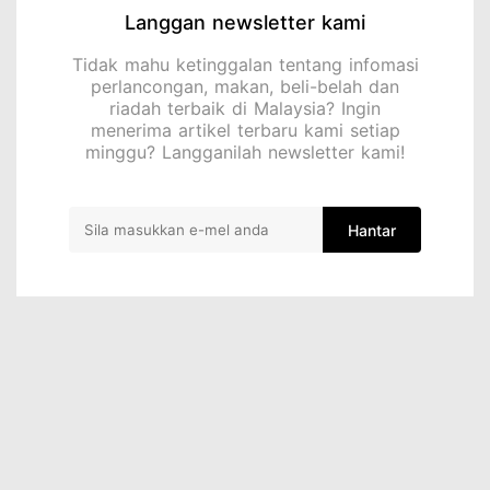
Langgan newsletter kami
Tidak mahu ketinggalan tentang infomasi
perlancongan, makan, beli-belah dan
riadah terbaik di Malaysia? Ingin
menerima artikel terbaru kami setiap
minggu? Langganilah newsletter kami!
Hantar