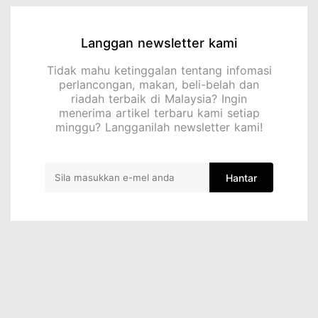
Langgan newsletter kami
Tidak mahu ketinggalan tentang infomasi
perlancongan, makan, beli-belah dan
riadah terbaik di Malaysia? Ingin
menerima artikel terbaru kami setiap
minggu? Langganilah newsletter kami!
Hantar