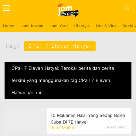
Home
Jom! Makan
Jom! Cuti
Lifestyle
Hot & Viral
Reels 
Tag:
CPall 7 Eleven Hatyai
CPall 7 Eleven Hatyai: Terokai berita dan cerita
terkini yang menggunakan tag CPall 7 Eleven
Hatyai hari ini
10 Makanan Halal Yang Sedap Boleh
Cuba Di 7E Hatyai!
Jom! Makan
a year ago