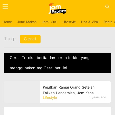
Home
Jom! Makan
Jom! Cuti
Lifestyle
Hot & Viral
Reels 
Tag:
Cerai
Cerai: Terokai berita dan cerita terkini yang
menggunakan tag Cerai hari ini
Kejutkan Ramai Orang Setelah
Failkan Penceraian, Jom Kenali
Lifestyle
3 years ago
Pemilik Nama Diana Danielle!