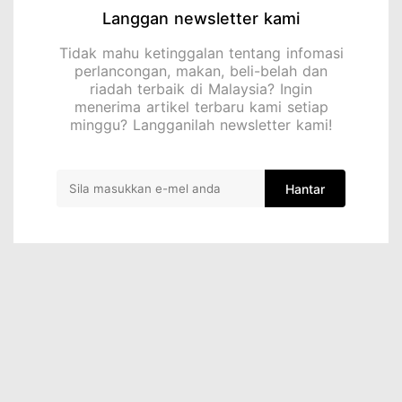
Langgan newsletter kami
Tidak mahu ketinggalan tentang infomasi
perlancongan, makan, beli-belah dan
riadah terbaik di Malaysia? Ingin
menerima artikel terbaru kami setiap
minggu? Langganilah newsletter kami!
Hantar