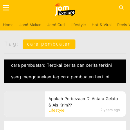
Home
Jom! Makan
Jom! Cuti
Lifestyle
Hot & Viral
Reels 
Tag:
cara pembuatan
cara pembuatan: Terokai berita dan cerita terkini
yang menggunakan tag cara pembuatan hari ini
Apakah Perbezaan Di Antara Gelato
& Ais Krim??
Lifestyle
2 years ago