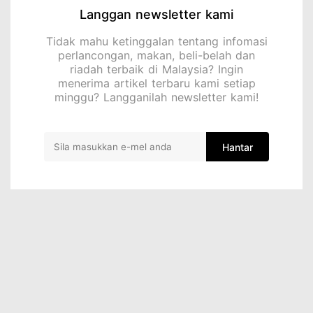
Langgan newsletter kami
Tidak mahu ketinggalan tentang infomasi
perlancongan, makan, beli-belah dan
riadah terbaik di Malaysia? Ingin
menerima artikel terbaru kami setiap
minggu? Langganilah newsletter kami!
Hantar