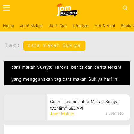
Home
Jom! Makan
Jom! Cuti
Lifestyle
Hot & Viral
Reels 
Tag:
cara makan Sukiya
cara makan Sukiya: Terokai berita dan cerita terkini
yang menggunakan tag cara makan Sukiya hari ini
Guna Tips Ini Untuk Makan Sukiya,
‘Confirm’ SEDAP!
Jom! Makan
a year ago