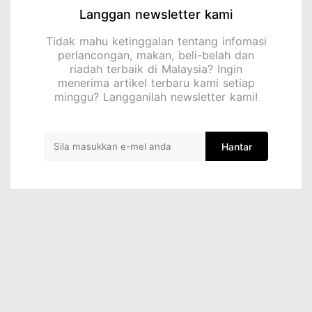
Langgan newsletter kami
Tidak mahu ketinggalan tentang infomasi
perlancongan, makan, beli-belah dan
riadah terbaik di Malaysia? Ingin
menerima artikel terbaru kami setiap
minggu? Langganilah newsletter kami!
Hantar