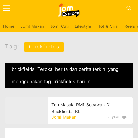
Home
Jom! Makan
Jom! Cuti
Lifestyle
Hot & Viral
Reels 
Tag:
brickfields
brickfields: Terokai berita dan cerita terkini yang
menggunakan tag brickfields hari ini
Teh Masala RM1 Secawan Di
Brickfields, KL
Jom! Makan
a year ago