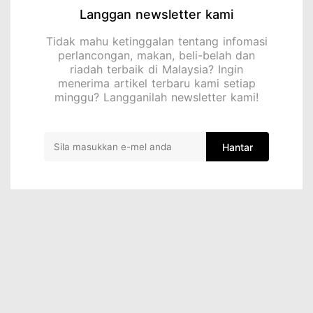
Langgan newsletter kami
Tidak mahu ketinggalan tentang infomasi
perlancongan, makan, beli-belah dan
riadah terbaik di Malaysia? Ingin
menerima artikel terbaru kami setiap
minggu? Langganilah newsletter kami!
Hantar