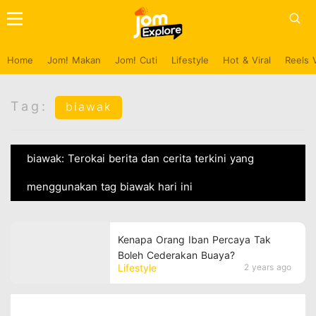
Home
Jom! Makan
Jom! Cuti
Lifestyle
Hot & Viral
Reels 
Tag:
biawak
biawak: Terokai berita dan cerita terkini yang
menggunakan tag biawak hari ini
Kenapa Orang Iban Percaya Tak
Boleh Cederakan Buaya?
Lifestyle
2 years ago