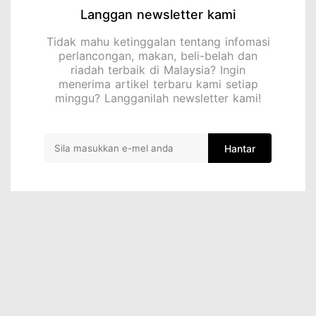
Langgan newsletter kami
Tidak mahu ketinggalan tentang infomasi
perlancongan, makan, beli-belah dan
riadah terbaik di Malaysia? Ingin
menerima artikel terbaru kami setiap
minggu? Langganilah newsletter kami!
Hantar