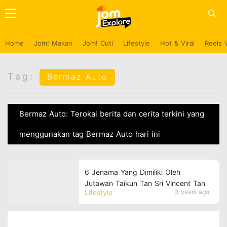
Home
Jom! Makan
Jom! Cuti
Lifestyle
Hot & Viral
Reels 
Tag:
Bermaz Auto
Bermaz Auto: Terokai berita dan cerita terkini yang
menggunakan tag Bermaz Auto hari ini
6 Jenama Yang Dimiliki Oleh
Jutawan Taikun Tan Sri Vincent Tan
Lifestyle
3 years ago