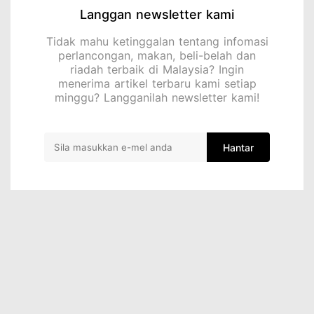
Langgan newsletter kami
Tidak mahu ketinggalan tentang infomasi
perlancongan, makan, beli-belah dan
riadah terbaik di Malaysia? Ingin
menerima artikel terbaru kami setiap
minggu? Langganilah newsletter kami!
Hantar