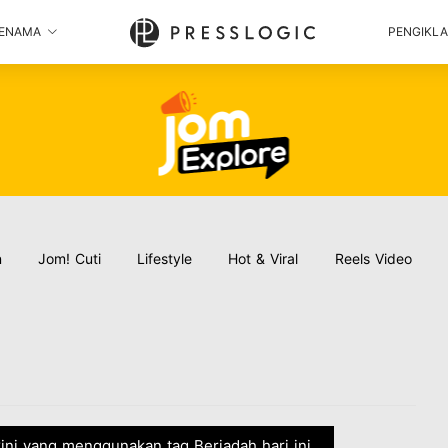
ENAMA
PENGIKL
n
Jom! Cuti
Lifestyle
Hot & Viral
Reels Video
rkini yang menggunakan tag Beriadah hari ini