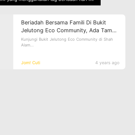
Beriadah Bersama Famili Di Bukit
Jelutong Eco Community, Ada Taman
Haiwan Juga Tau!
Kunjungi Bukit Jelutong Eco Community di Shah
Alam...
Jom! Cuti
4 years ago