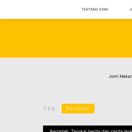
TENTANG KAMI
J
Jom! Maka
Tag:
Beriadah
Beriadah: Terokai berita dan cerita te