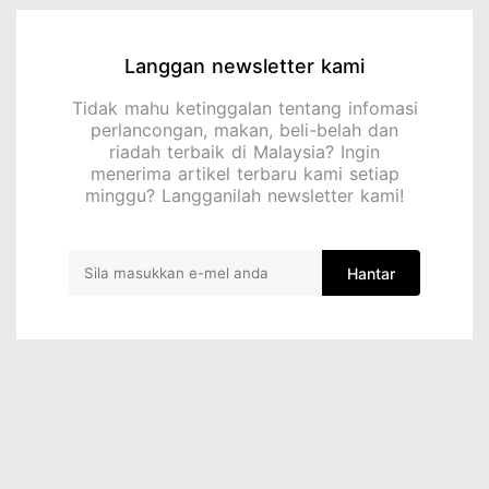
Langgan newsletter kami
Tidak mahu ketinggalan tentang infomasi
perlancongan, makan, beli-belah dan
riadah terbaik di Malaysia? Ingin
menerima artikel terbaru kami setiap
minggu? Langganilah newsletter kami!
Hantar