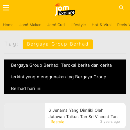
Home
Jom! Makan
Jom! Cuti
Lifestyle
Hot & Viral
Reels 
Tag:
Bergaya Group Berhad
Bergaya Group Berhad: Terokai berita dan cerita
terkini yang menggunakan tag Bergaya Group
Berhad hari ini
6 Jenama Yang Dimiliki Oleh
Jutawan Taikun Tan Sri Vincent Tan
Lifestyle
3 years ago