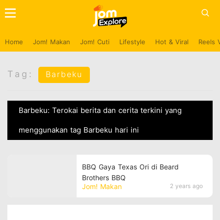
Home
Jom! Makan
Jom! Cuti
Lifestyle
Hot & Viral
Reels 
Tag:
Barbeku
Barbeku: Terokai berita dan cerita terkini yang
menggunakan tag Barbeku hari ini
BBQ Gaya Texas Ori di Beard
Brothers BBQ
Jom! Makan
2 years ago