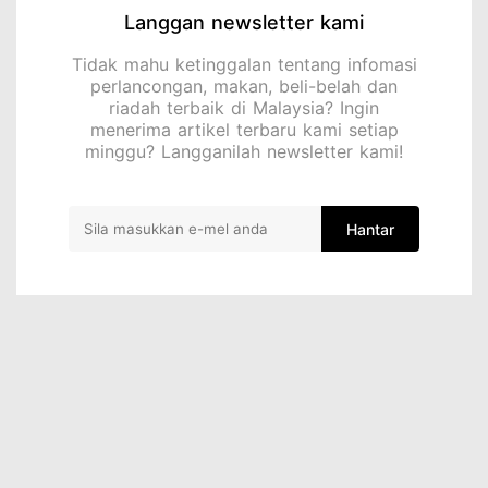
Langgan newsletter kami
Tidak mahu ketinggalan tentang infomasi
perlancongan, makan, beli-belah dan
riadah terbaik di Malaysia? Ingin
menerima artikel terbaru kami setiap
minggu? Langganilah newsletter kami!
Hantar