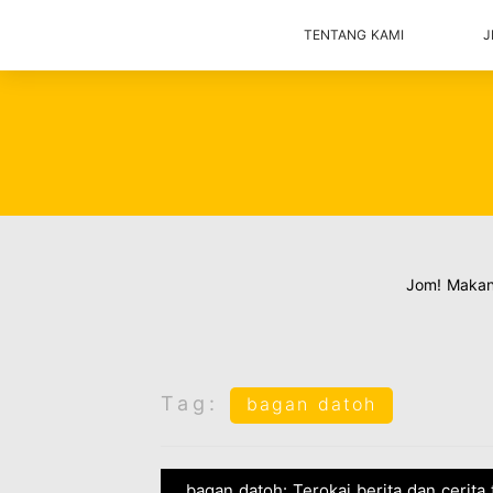
TENTANG KAMI
J
Jom! Maka
Tag:
bagan datoh
bagan datoh: Terokai berita dan cerita