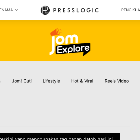
ENAMA
PENGIKL
n
Jom! Cuti
Lifestyle
Hot & Viral
Reels Video
 terkini yang menggunakan tag bagan datoh hari ini