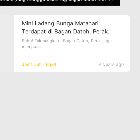
Mini Ladang Bunga Matahari
Terdapat di Bagan Datoh, Perak.
Fuhh! Tak sangka di Bagan Datoh, Perak juga
mempun...
Jom! Cuti．Bajet
4 years ago