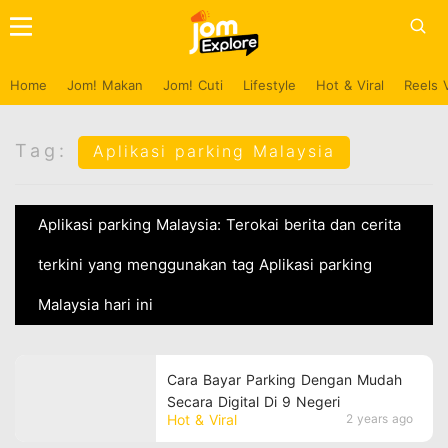
Home
Jom! Makan
Jom! Cuti
Lifestyle
Hot & Viral
Reels 
Tag:
Aplikasi parking Malaysia
Aplikasi parking Malaysia: Terokai berita dan cerita
terkini yang menggunakan tag Aplikasi parking
Malaysia hari ini
Cara Bayar Parking Dengan Mudah
Secara Digital Di 9 Negeri
Hot & Viral
2 years ago