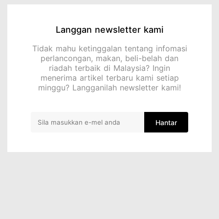
Langgan newsletter kami
Tidak mahu ketinggalan tentang infomasi
perlancongan, makan, beli-belah dan
riadah terbaik di Malaysia? Ingin
menerima artikel terbaru kami setiap
minggu? Langganilah newsletter kami!
Hantar