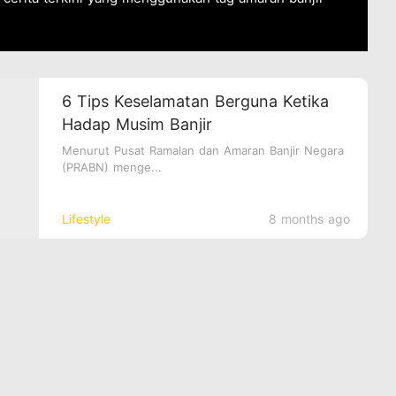
6 Tips Keselamatan Berguna Ketika
Hadap Musim Banjir
Menurut Pusat Ramalan dan Amaran Banjir Negara
(PRABN) menge...
Lifestyle
8 months ago