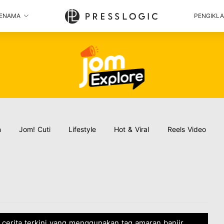
ENAMA
PENGIKL
n
Jom! Cuti
Lifestyle
Hot & Viral
Reels Video
 cerita terkini yang menggunakan tag amaran banjir