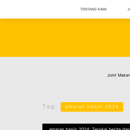
TENTANG KAMI
J
Jom! Maka
Tag:
amaran banjir 2024
amaran banjir 2024: Terokai berita dan