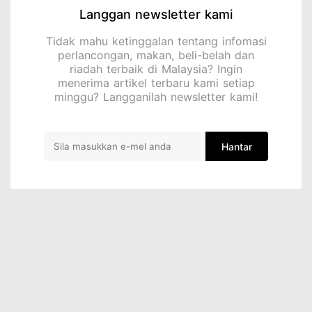
Langgan newsletter kami
Tidak mahu ketinggalan tentang infomasi
perlancongan, makan, beli-belah dan
riadah terbaik di Malaysia? Ingin
menerima artikel terbaru kami setiap
minggu? Langganilah newsletter kami!
Hantar