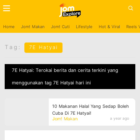
Home
Jom! Makan
Jom! Cuti
Lifestyle
Hot & Viral
Reels 
Tag:
7E Hatyai
7E Hatyai: Terokai berita dan cerita terkini yang
menggunakan tag 7E Hatyai hari ini
10 Makanan Halal Yang Sedap Boleh
Cuba Di 7E Hatyai!
Jom! Makan
a year ago