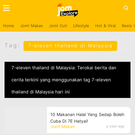
Home
Jom! Makan
Jom! Cuti
Lifestyle
Hot & Viral
Reels 
Tag:
7-eleven thailand di Malaysia
7-eleven thailand di Malaysia: Terokai berita dan
cerita terkini yang menggunakan tag 7-eleven
thailand di Malaysia hari ini
10 Makanan Halal Yang Sedap Boleh
Cuba Di 7E Hatyai!
Jom! Makan
a year ago