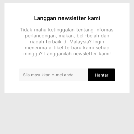
Langgan newsletter kami
Tidak mahu ketinggalan tentang infomasi
perlancongan, makan, beli-belah dan
riadah terbaik di Malaysia? Ingin
menerima artikel terbaru kami setiap
minggu? Langganilah newsletter kami!
Hantar