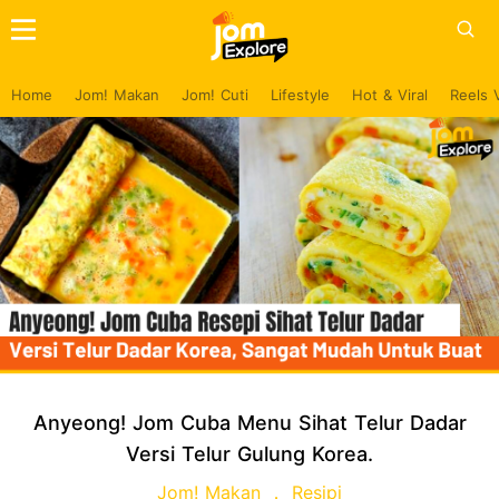
Home
Jom! Makan
Jom! Cuti
Lifestyle
Hot & Viral
Reels 
Anyeong! Jom Cuba Menu Sihat Telur Dadar
Versi Telur Gulung Korea.
Jom! Makan
Resipi