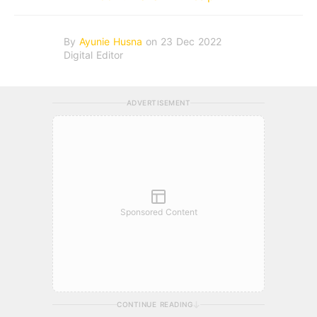
By
Ayunie Husna
on 23 Dec 2022
Digital Editor
ADVERTISEMENT
Sponsored Content
CONTINUE READING