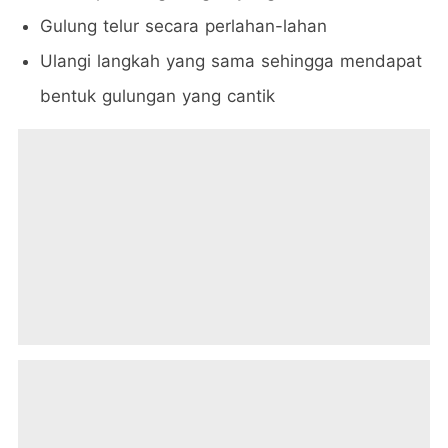
Gulung telur secara perlahan-lahan
Ulangi langkah yang sama sehingga mendapat
bentuk gulungan yang cantik