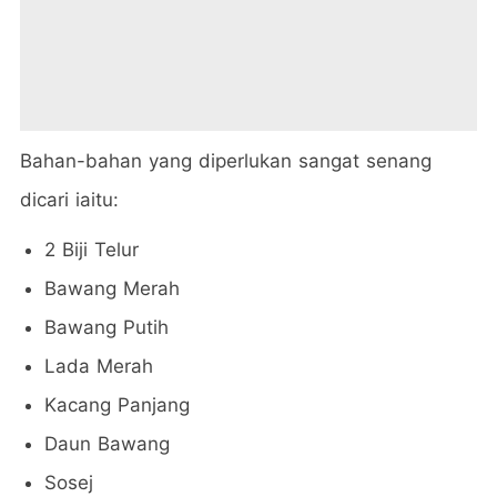
Bahan-bahan yang diperlukan sangat senang
dicari iaitu:
2 Biji Telur
Bawang Merah
Bawang Putih
Lada Merah
Kacang Panjang
Daun Bawang
Sosej