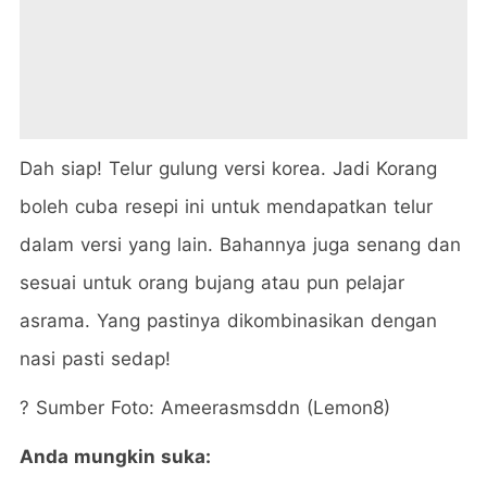
Dah siap! Telur gulung versi korea. Jadi Korang
boleh cuba resepi ini untuk mendapatkan telur
dalam versi yang lain. Bahannya juga senang dan
sesuai untuk orang bujang atau pun pelajar
asrama. Yang pastinya dikombinasikan dengan
nasi pasti sedap!
? Sumber Foto: Ameerasmsddn (Lemon8)
Anda mungkin suka: