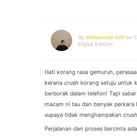
By
Muhammad Aliff
on 1
Digital Editor
A man plans. The heaven
Hati korang rasa gemuruh, peras
kerana
crush
korang setuju untuk k
berborak dalam telefon! Tapi saba
macam ni tau dan banyak perkara 
supaya tidak menghampakan
crus
Perjalanan dan proses bercinta ada