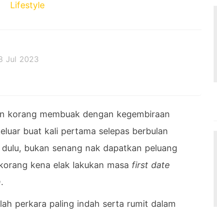
Lifestyle
3 Jul 2023
 decides the outcome.
aan korang membuak dengan kegembiraan
eluar buat kali pertama selepas berbulan
r dulu, bukan senang nak dapatkan peluang
korang kena elak lakukan masa
first date
h
.
lah perkara paling indah serta rumit dalam