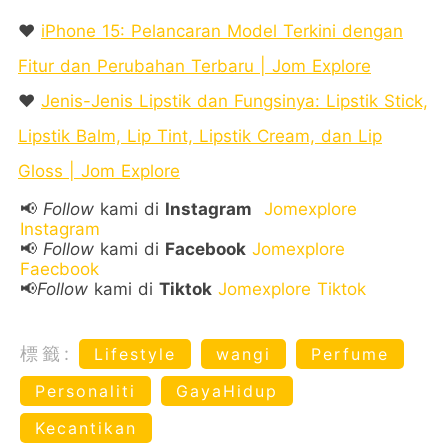
❤️
iPhone 15: Pelancaran Model Terkini dengan
Fitur dan Perubahan Terbaru | Jom Explore
❤️
Jenis-Jenis Lipstik dan Fungsinya: Lipstik Stick,
Lipstik Balm, Lip Tint, Lipstik Cream, dan Lip
Gloss | Jom Explore
📢
Follow
kami di
Instagram
Jomexplore
Instagram
📢
Follow
kami di
Facebook
Jomexplore
Faecbook
📢
Follow
kami di
Tiktok
Jomexplore Tiktok
標籤:
Lifestyle
wangi
Perfume
Personaliti
GayaHidup
Kecantikan