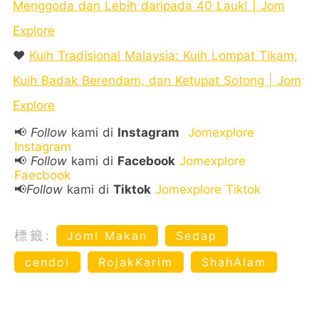
Menggoda dan Lebih daripada 40 Lauk! | Jom
Explore
❤️
Kuih Tradisional Malaysia: Kuih Lompat Tikam,
Kuih Badak Berendam, dan Ketupat Sotong | Jom
Explore
📢
Follow
kami di
Instagram
Jomexplore
Instagram
📢
Follow
kami di
Facebook
Jomexplore
Faecbook
📢
Follow
kami di
Tiktok
Jomexplore Tiktok
標籤:
Jom! Makan
Sedap
cendol
RojakKarim
ShahAlam