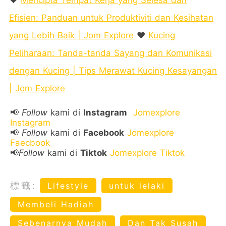
Efisien: Panduan untuk Produktiviti dan Kesihatan
yang Lebih Baik | Jom Explore
❤️
Kucing
Peliharaan: Tanda-tanda Sayang dan Komunikasi
dengan Kucing | Tips Merawat Kucing Kesayangan
| Jom Explore
📢
Follow
kami di
Instagram
Jomexplore
Instagram
📢
Follow
kami di
Facebook
Jomexplore
Faecbook
📢
Follow
kami di
Tiktok
Jomexplore Tiktok
標籤:
Lifestyle
untuk lelaki
Membeli Hadiah
Sebenarnya Mudah
Dan Tak Susah