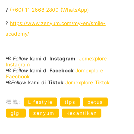
?
(+60) 11 2668 2800 (WhatsApp)
?
https://www.zenyum.com/my-en/smile-
academy/
📢
Follow
kami di
Instagram
Jomexplore
Instagram
📢
Follow
kami di
Facebook
Jomexplore
Faecbook
📢
Follow
kami di
Tiktok
Jomexplore Tiktok
標籤:
Lifestyle
tips
petua
gigi
zenyum
Kecantikan