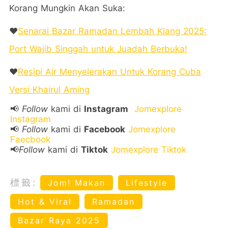
Korang Mungkin Akan Suka:
❤️
Senarai Bazar Ramadan Lembah Klang 2025:
Port Wajib Singgah untuk Juadah Berbuka!
❤️
Resipi Air Menyelerakan Untuk Korang Cuba
Versi Khairul Aming
📢
Follow
kami di
Instagram
Jomexplore
Instagram
📢
Follow
kami di
Facebook
Jomexplore
Faecbook
📢
Follow
kami di
Tiktok
Jomexplore Tiktok
標籤:
Jom! Makan
Lifestyle
Hot & Viral
Ramadan
Bazar Raya 2025