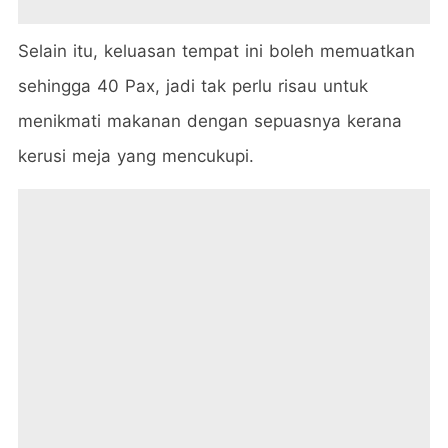
Selain itu, keluasan tempat ini boleh memuatkan
sehingga 40 Pax, jadi tak perlu risau untuk
menikmati makanan dengan sepuasnya kerana
kerusi meja yang mencukupi.