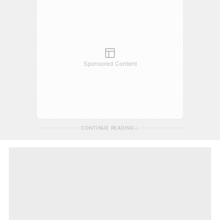
Sponsored Content
CONTINUE READING