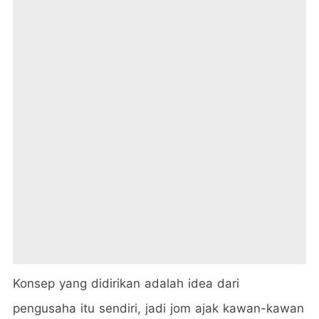
Konsep yang didirikan adalah idea dari
pengusaha itu sendiri, jadi jom ajak kawan-kawan