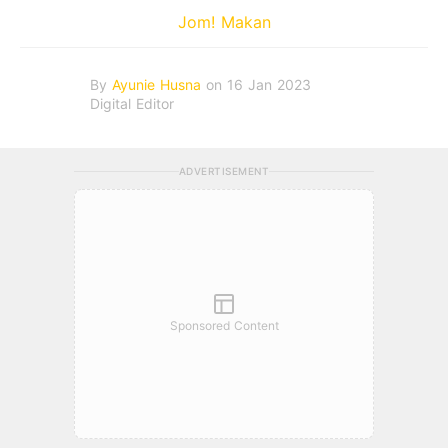
Jom! Makan
By
Ayunie Husna
on 16 Jan 2023
Digital Editor
ADVERTISEMENT
Sponsored Content