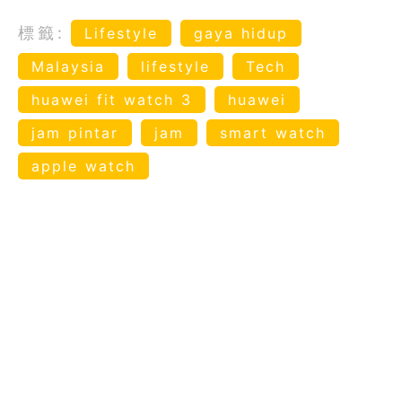
標籤:
Lifestyle
gaya hidup
Malaysia
lifestyle
Tech
huawei fit watch 3
huawei
jam pintar
jam
smart watch
apple watch