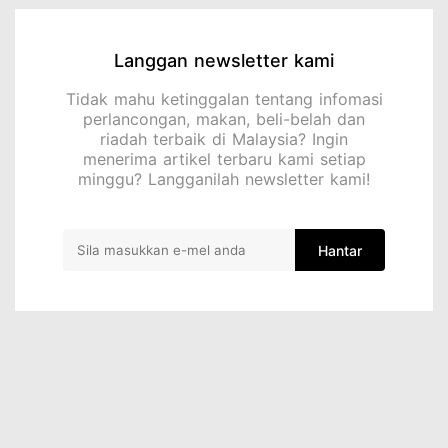
Langgan newsletter kami
Tidak mahu ketinggalan tentang infomasi
perlancongan, makan, beli-belah dan
riadah terbaik di Malaysia? Ingin
menerima artikel terbaru kami setiap
minggu? Langganilah newsletter kami!
Hantar