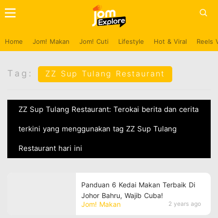
Home
Jom! Makan
Jom! Cuti
Lifestyle
Hot & Viral
Reels 
Tag:
ZZ Sup Tulang Restaurant
ZZ Sup Tulang Restaurant: Terokai berita dan cerita
terkini yang menggunakan tag ZZ Sup Tulang
Restaurant hari ini
Panduan 6 Kedai Makan Terbaik Di
Johor Bahru, Wajib Cuba!
Jom! Makan
2 years ago